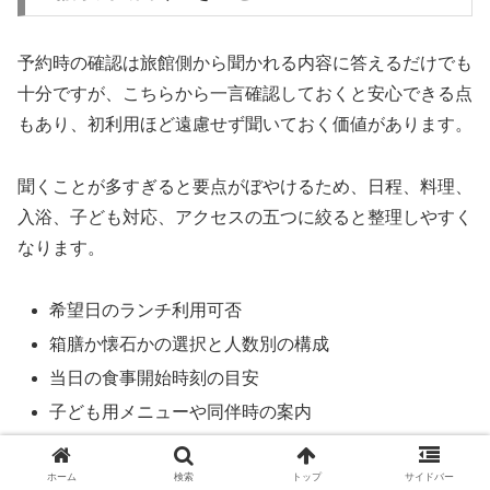
予約時の確認は旅館側から聞かれる内容に答えるだけでも
十分ですが、こちらから一言確認しておくと安心できる点
もあり、初利用ほど遠慮せず聞いておく価値があります。
聞くことが多すぎると要点がぼやけるため、日程、料理、
入浴、子ども対応、アクセスの五つに絞ると整理しやすく
なります。
希望日のランチ利用可否
箱膳か懐石かの選択と人数別の構成
当日の食事開始時刻の目安
子ども用メニューや同伴時の案内
バス利用時の到着想定と歩行時間
最新の交通事情や道路状況
ホーム
検索
トップ
サイドバー