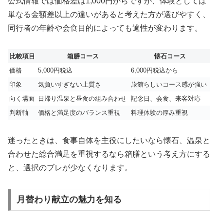
公式情報では価格差は1,000円からですが、体験としては
単なる金額差以上の違いがあると考えた方が選びやすく、
同行者の年齢や会食目的によっても適性が変わります。
比較項目
箱膳コース
懐石コース
価格
5,000円税込
6,000円税込から
印象
気負いすぎない上質さ
旅館らしいコース感が強い
向く場面
日帰り温泉と昼食の組み合わせ
記念日、会食、来客対応
判断軸
価格と満足度のバランス重視
料理体験の厚み重視
迷ったときは、食事自体を主役にしたいなら懐石、温泉と
合わせた総合満足を重視するなら箱膳という考え方にする
と、選択のブレが少なくなります。
月替わり献立の魅力を知る