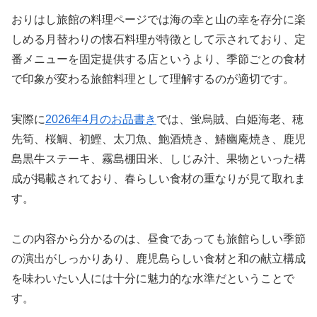
おりはし旅館の料理ページでは海の幸と山の幸を存分に楽
しめる月替わりの懐石料理が特徴として示されており、定
番メニューを固定提供する店というより、季節ごとの食材
で印象が変わる旅館料理として理解するのが適切です。
実際に
2026年4月のお品書き
では、蛍烏賊、白姫海老、穂
先筍、桜鯛、初鰹、太刀魚、鮑酒焼き、鰆幽庵焼き、鹿児
島黒牛ステーキ、霧島棚田米、しじみ汁、果物といった構
成が掲載されており、春らしい食材の重なりが見て取れま
す。
この内容から分かるのは、昼食であっても旅館らしい季節
の演出がしっかりあり、鹿児島らしい食材と和の献立構成
を味わいたい人には十分に魅力的な水準だということで
す。