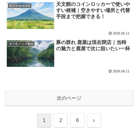
天文館のコインロッカーで使いや
鹿児島地域情報
すい候補｜空きやすい場所と代替
手段まで把握できる！
2026.06.11
豚の群れ 鹿屋は現在閉店｜当時
鹿児島グルメ案内
の魅力と鹿屋で次に狙いたい一杯
2026.06.11
次のページ
次
1
2
6
へ