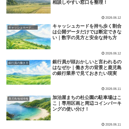
相談しやすい窓口を整理！
2026.06.12
キャッシュカードを持ち歩く割合
キャッシュカード対策
は公開データだけでは断定できな
い｜数字の見方と安全な持ち方
2026.06.12
銀行員が頭おかしいと言われるの
銀行員の働き方
はなぜか｜働き方の背景と鹿児島
の銀行業界で見ておきたい現実
2026.06.11
加治屋まちの杜公園の駐車場はこ
鹿児島地域情報
こ｜専用区画と周辺コインパーキ
ングの使い分け！
2026.06.11