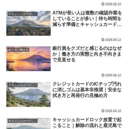
2026.06.12
ATMが長い人は複数の確認作業を
キャッシュカード対策
していることが多い｜待ち時間を
減らす準備とキャッシュカード対
策！
2026.06.12
銀行員をクズだと感じるのはなぜ
銀行員の働き方
か｜働き方の実態と向き不向きま
で見直せる
2026.06.12
クレジットカードのICチップ汚れ
キャッシュカード対策
に消しゴムは基本非推奨｜安全な
拭き方と再発行の見極め方
2026.06.12
キャッシュカードロック放置で起
キャッシュカード対策
こること｜解除の流れと鹿児島で