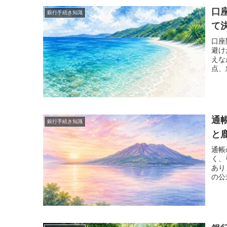
口
銀行手続き知識
て
口座
避け
えな
点、
ます
通
銀行手続き知識
と
通帳
く、
あり
の公
方、
しま