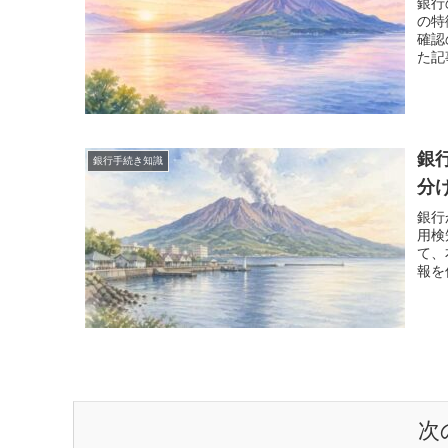
銀行
の特
確認
た記
座を
る考
銀
銀行手続き知識
分
銀行
用検
て、
報を
認で
次