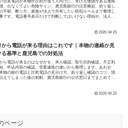
の営業電話が本物か詐欺か迷う人向けに、受ける価値がある連絡
徴、出なくてよい危険サイン、鹿児島銀行の注意喚起、折り返し
の手順、断り方、家族や法人で共有したい防犯ルールまで整理し
事です。電話番号表示だけで判断してはいけない理由や、法人口
狙うボイスフィッシングの最新傾向、鹿児島で相談先を使い分け
え方もまとめています。
2026.04.25
行から電話が来る理由はこれです｜本物の連絡か見
ける基準と鹿児島での対処法
から電話が来るのはなぜかを、本人確認、取引目的確認、不正利
知、申込内容の確認、営業連絡の違いから整理します。あわせ
本物の銀行電話と詐欺電話の見分け方、折り返し確認のコツ、情
伝えてしまった後の初動、鹿児島銀行の公式窓口までまとめて確
きる内容です。
2026.04.25
のページ