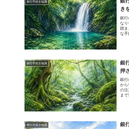
銀
銀行手続き知識
き
銀行
なり
踏ま
な手
まで
銀
銀行手続き知識
押
銀行
から
の注
まで
銀
銀行手続き知識