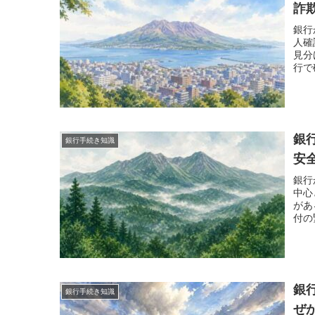
詐
銀行
人確
見分
行で
応、
ます
銀
銀行手続き知識
安
銀行
中心
があ
付の
銀
銀行手続き知識
ぜ