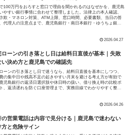
で100万円をおろすと窓口で理由を聞かれるのはなぜかを、鹿児島
いやすい銀行事情に合わせて整理しました。法律上の本人確認、
詐欺・マネロン対策、ATM上限、窓口時間、必要書類、当日の答
、代理人の注意点まで、鹿児島銀行・南日本銀行・ゆうちょ銀行
式情報を踏まえてわかりやすくまとめています。
2026.04.27
宅ローンの引き落とし日は給料日直後が基本｜失敗
ない決め方と鹿児島での確認先
ローンの引き落とし日で迷うなら、給料日直後を基本にしつつ、
費の集中日や残高不足の起きやすい月末を避ける考え方が有効で
鹿児島銀行の返済日選択肢や休日時の扱い、借り換え時の比較ポ
ト、返済遅れを防ぐ口座管理まで、実務目線でわかりやすく整理
す。
2026.04.26
行の営業電話は内容で見分ける｜鹿児島で迷わない
け方と危険サイン