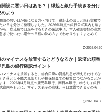
座開設に悪い日はある？｜縁起と銀行手続きを分け
決めよう
開設の悪い日が気になる方へ向けて、縁起上の凶日と銀行実務で
たい日を分けて整理しました。2026年時点の銀行公式案内も踏ま
がら、鹿児島で口座を作るときの確認事項、本人確認書類の注意
急ぎで使いたい場合の日程の決め方までわかりやすくまとめてい
。
2026.04.30
帳のマイナスを放置するとどうなるか｜返済の順番
鹿児島の銀行確認ポイント
のマイナスを放置すると、総合口座の貸越利息が増えるだけでな
引き落とし不能の見落としや担保預金での精算につながることが
ます。2026年4月時点の鹿児島銀行、南日本銀行、ゆうちょ銀行
式案内をもとに、マイナス表示の意味、何日放置できるかの考え
今すぐの解消手順、鹿児島で確認したい銀行別ポイントまで整理
す。
2026.04.30