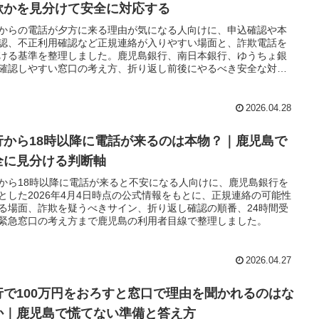
欺かを見分けて安全に対応する
からの電話が夕方に来る理由が気になる人向けに、申込確認や本
認、不正利用確認など正規連絡が入りやすい場面と、詐欺電話を
ける基準を整理しました。鹿児島銀行、南日本銀行、ゆうちょ銀
確認しやすい窓口の考え方、折り返し前後にやるべき安全な対
個人情報を伝えてしまった後の動き方まで実務目線でまとめてい
。
2026.04.28
行から18時以降に電話が来るのは本物？｜鹿児島で
全に見分ける判断軸
から18時以降に電話が来ると不安になる人向けに、鹿児島銀行を
とした2026年4月4日時点の公式情報をもとに、正規連絡の可能性
る場面、詐欺を疑うべきサイン、折り返し確認の順番、24時間受
緊急窓口の考え方まで鹿児島の利用者目線で整理しました。
2026.04.27
行で100万円をおろすと窓口で理由を聞かれるのはな
か｜鹿児島で慌てない準備と答え方