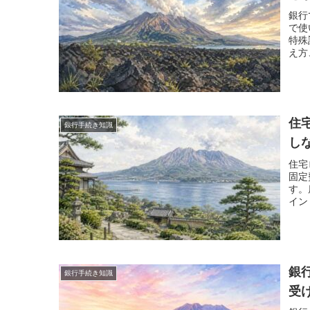
銀行
で使
特殊
え方
の公
住
銀行手続き知識
し
住宅
固定
す。
イン
しま
銀
銀行手続き知識
受