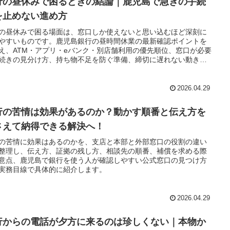
行の昼休みで困るときの結論｜鹿児島で急ぎの手続
を止めない進め方
の昼休みで困る場面は、窓口しか使えないと思い込むほど深刻に
やすいものです。鹿児島銀行の昼時間休業の最新確認ポイントを
え、ATM・アプリ・eバンク・別店舗利用の優先順位、窓口が必要
続きの見分け方、持ち物不足を防ぐ準備、締切に遅れない動き方
整理します。
2026.04.29
行の苦情は効果があるのか？動かす順番と伝え方を
さえて納得できる解決へ！
の苦情に効果はあるのかを、支店と本部と外部窓口の役割の違い
整理し、伝え方、証拠の残し方、相談先の順番、補償を求める際
意点、鹿児島で銀行を使う人が確認しやすい公式窓口の見つけ方
実務目線で具体的に紹介します。
2026.04.29
行からの電話が夕方に来るのは珍しくない｜本物か