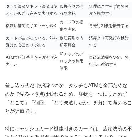
タッチ決済やネット決済は使
IC接点側の汚
無理にこすらず再発頻
えるがIC差し込みで失敗する
れや摩耗
度を観察する
カード側の損
複数店舗で同じエラーが続く
再発行相談を優先する
傷や劣化
カードが曲がっている、熱を
物理変形や内
清掃より再発行を検討
受けた心当たりがある
部不具合
する
ICチップのブ
ATMで暗証番号を何度も誤入
自己流清掃をやめ、発
ロックや利用
力した
行元へ確認する
制限
差し込み式だけが弱いのか、タッチもATMも全部だめな
のかで見るべき点は変わるため、症状を一つにまとめず
「どこで」「何回」「どう失敗したか」を分けて考えるこ
とが近道です。
特にキャッシュカード機能付きのカードは、店頭決済の不