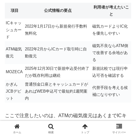
利用者が考えたいこ
項目
公式情報の要点
と
ICキャッ
2022年1月17日から新規発行手数料
磁気カードよりIC化
シュカー
無料化
を優先しやすい
ド
磁気不良ならATM側
ATM磁気
2022年2月からICカード取引時に自
で改善する余地があ
復元
動復元
る
2025年12月30日で新規申込受付終了
新規比較では現行申
MOZECA
だが既存利用は継続
込可否を確認する
かぎん
普通預金口座とキャッシュカードが
代替手段を考える候
JCBデビ
あればWEB申込可で最短約1週間案
補になりやすい
ット
内
ここで注意したいのは、ATMの磁気復元はあくまでICキ
ャッシュカードの磁気不良対策であり、ICチップ表面の汚
れを消しゴムで削ってよいという意味ではない点です。
ホーム
検索
トップ
サイドバー