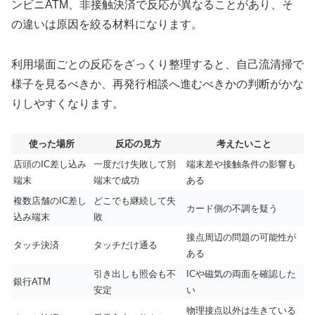
ンビニATM、非接触決済で反応が異なることがあり、そ
の違いは原因を絞る材料になります。
利用場面ごとの反応をざっくり整理すると、自己流清掃で
様子を見るべきか、再発行相談へ進むべきかの判断がかな
りしやすくなります。
使った場所
反応の見方
考えたいこと
店頭のIC差し込み
一度だけ失敗して別
端末差や接触条件の影響も
端末
端末で成功
ある
複数店舗のIC差し
どこでも継続して失
カード側の不調を疑う
込み端末
敗
接点周辺の問題の可能性が
タッチ決済
タッチだけ通る
ある
引き出しも照会も不
ICや磁気の両面を確認した
銀行ATM
安定
い
物理接点以外は生きている