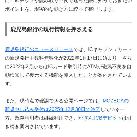
に、ICチップや読み取り不良で迷った際に知っておきたい
ポイントを、現実的な動き方に絞って整理します。
鹿児島銀行の現行情報を押さえる
鹿児島銀行のニュースリリース
では、ICキャッシュカード
の新規発行手数料無料化が2022年1月17日に始まり、さら
に2022年2月からはICカード取引時にATMが磁気不良を自
動検知して復元する機能を導入したことが案内されていま
す。
また、現時点で確認できる公開ページでは、
MOZECAの
新規申し込み受付は2025年12月30日で終了
している一
方、既存利用者は継続利用でき、
かぎんJCBデビット
は引
き続き案内されています。