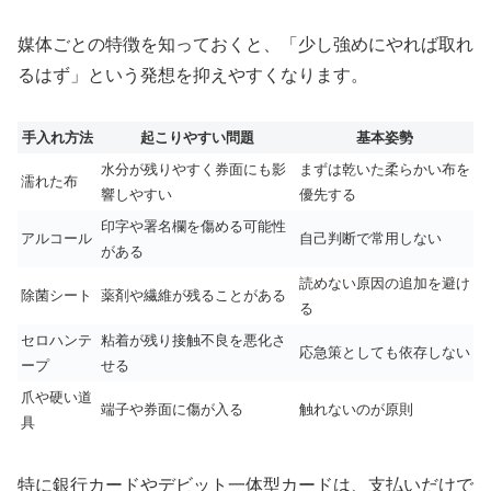
媒体ごとの特徴を知っておくと、「少し強めにやれば取れ
るはず」という発想を抑えやすくなります。
手入れ方法
起こりやすい問題
基本姿勢
水分が残りやすく券面にも影
まずは乾いた柔らかい布を
濡れた布
響しやすい
優先する
印字や署名欄を傷める可能性
アルコール
自己判断で常用しない
がある
読めない原因の追加を避け
除菌シート
薬剤や繊維が残ることがある
る
セロハンテ
粘着が残り接触不良を悪化さ
応急策としても依存しない
ープ
せる
爪や硬い道
端子や券面に傷が入る
触れないのが原則
具
特に銀行カードやデビット一体型カードは、支払いだけで