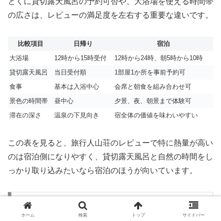
とくに貸切露天風呂の予約可否や、大浴場を使える時間帯
の広さは、レビューの満足度を左右する重要な違いです。
比較項目
日帰り
宿泊
大浴場
12時から15時受付
12時から24時、朝5時から10時
貸切露天風呂
当日受付順
1部屋1か所を事前予約可
食事
基本は入浴中心
会席と朝食を組み合わせ可
景色の時間帯
昼中心
夕景、夜、朝景まで体験可
滞在の深さ
温泉の下見向き
宿全体の価値を味わいやすい
この表を見ると、旅行人山荘のレビューで特に熱量が高い
のは宿泊側になりやすく、貸切露天風呂と自然の時間をし
っかり取り込みたいなら宿泊のほうが向いています。
どちらが合うかを箇条書きで整理する
ホーム
検索
トップ
サイドバー