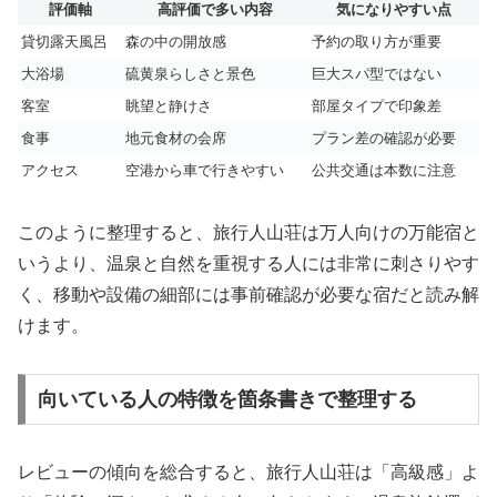
評価軸
高評価で多い内容
気になりやすい点
貸切露天風呂
森の中の開放感
予約の取り方が重要
大浴場
硫黄泉らしさと景色
巨大スパ型ではない
客室
眺望と静けさ
部屋タイプで印象差
食事
地元食材の会席
プラン差の確認が必要
アクセス
空港から車で行きやすい
公共交通は本数に注意
このように整理すると、旅行人山荘は万人向けの万能宿と
いうより、温泉と自然を重視する人には非常に刺さりやす
く、移動や設備の細部には事前確認が必要な宿だと読み解
けます。
向いている人の特徴を箇条書きで整理する
レビューの傾向を総合すると、旅行人山荘は「高級感」よ