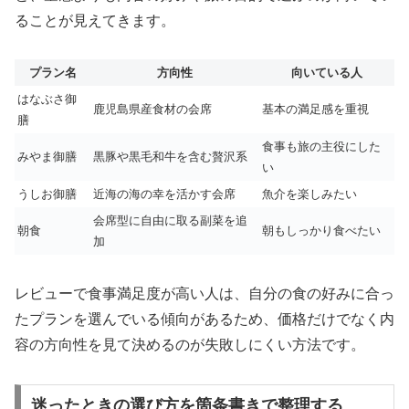
ることが見えてきます。
プラン名
方向性
向いている人
はなぶさ御
鹿児島県産食材の会席
基本の満足感を重視
膳
食事も旅の主役にした
みやま御膳
黒豚や黒毛和牛を含む贅沢系
い
うしお御膳
近海の海の幸を活かす会席
魚介を楽しみたい
会席型に自由に取る副菜を追
朝食
朝もしっかり食べたい
加
レビューで食事満足度が高い人は、自分の食の好みに合っ
たプランを選んでいる傾向があるため、価格だけでなく内
容の方向性を見て決めるのが失敗しにくい方法です。
迷ったときの選び方を箇条書きで整理する