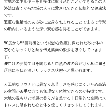
大地のエネルギーを直接体に取り込むことができるこの入
浴法は古くから地域の人々に愛されてきた伝統的な健康法
です。
適度な重量感のある砂に全身を包まれることでまるで母親
の胎内にいるような深い安心感を得ることができます。
50度から55度前後という絶妙な温度に保たれた砂は体の
芯からゆっくりと熱を伝え筋肉の緊張をほぐしていきま
す。
仰向けの姿勢で目を閉じると自然の波の音だけが耳に届き
瞑想にも似た深いリラックス状態へと導かれます。
人工的なサウナとは異なり息苦しさを感じにくいため高温
の空間が苦手な方でも無理なく体験できるのが特徴です。
大地の温もりと潮風の香りが交差する非日常的な空間はス
トレスに晒された心と体を優しくリセットしてくれます。