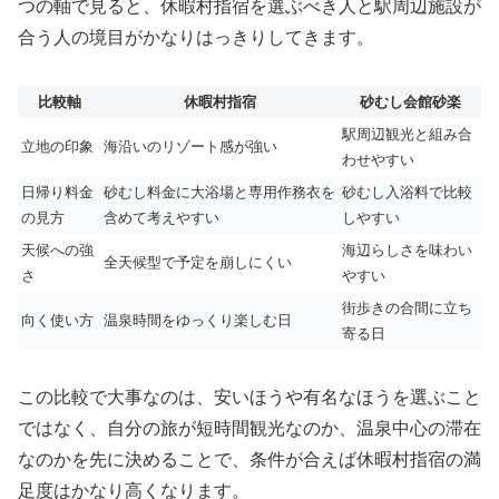
つの軸で見ると、休暇村指宿を選ぶべき人と駅周辺施設が
合う人の境目がかなりはっきりしてきます。
比較軸
休暇村指宿
砂むし会館砂楽
駅周辺観光と組み合
立地の印象
海沿いのリゾート感が強い
わせやすい
日帰り料金
砂むし料金に大浴場と専用作務衣を
砂むし入浴料で比較
の見方
含めて考えやすい
しやすい
天候への強
海辺らしさを味わい
全天候型で予定を崩しにくい
さ
やすい
街歩きの合間に立ち
向く使い方
温泉時間をゆっくり楽しむ日
寄る日
この比較で大事なのは、安いほうや有名なほうを選ぶこと
ではなく、自分の旅が短時間観光なのか、温泉中心の滞在
なのかを先に決めることで、条件が合えば休暇村指宿の満
足度はかなり高くなります。