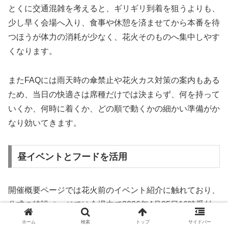
とくに交通混雑を考えると、ギリギリ到着を狙うよりも、
少し早く会場へ入り、食事や休憩を済ませてから本番を待
つほうが体力の消耗が少なく、花火そのものへ集中しやす
くなります。
またFAQには雨天時の傘禁止や花火カス対策の案内もある
ため、当日の快適さは席種だけでは決まらず、何を持って
いくか、何時に着くか、どの順で動くかの細かい準備がか
なり効いてきます。
昼イベントとフードを活用
開催概要ページでは花火前のイベント紹介に触れており、
公式の特設ページでは会場内で2026年4月25日16時受付
の国際ティラノサウルスレースまで案内されているため、
ホーム
検索
トップ
サイドバー