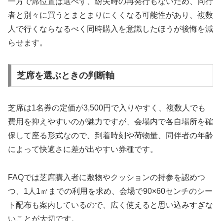
一方で席位置は選べず、紛失時の再発行もないため、同行
者と別々に買うとまとまりにくくなる可能性があり、複数
人で行くならなるべく同時購入を意識したほうが後悔を減
らせます。
芝席を選ぶときの判断軸
芝席は1名券の定価が3,500円で入りやすく、複数人でも
費用を抑えやすいのが魅力ですが、会場内で各自場所を確
保して座る形式なので、到着時刻や荷物量、同伴者の年齢
によって快適さに差が出やすい券種です。
FAQでは芝席購入者に敷物やクッションの持参を認めつ
つ、1人1㎡までの利用を求め、会場で90×60センチのシー
ト配布も案内しているので、広く使えると思い込みすぎな
いことが大切です。