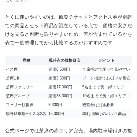
とくに迷いやすいのは、観覧チケットとアクセス券が別建
ての商品とセット商品が混在している点で、価格の安さだ
けを見ると判断を誤りやすいため、何が含まれているかを
表で一度整理してから比較するのがおすすめです。
券種
現時点の価格目安
ポイント
イス席
定価6,500円
全席指定で座って見やすい
芝席1名
定価3,500円
ゾーン指定で1人1㎡が目安
芝席ファミリー
定価17,000円
5名までで黄・緑エリア
芝席グループ
定価33,000円
10名までで黄・緑エリア
フェリー往復券
3,300円
観覧券は別途必要
場外駐車場+イス席2名
15,000円
車利用向けのパック商品
公式ページでは芝席の赤エリア完売、場内駐車場付きの複