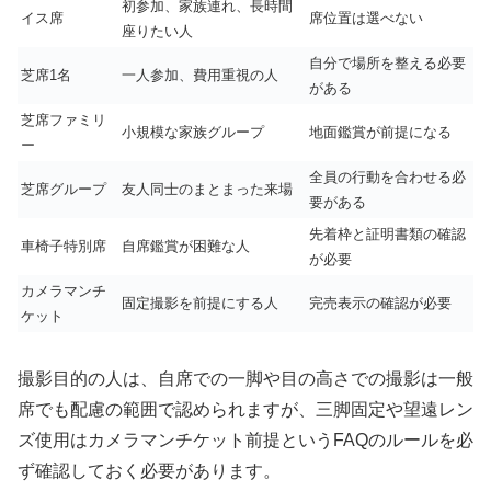
初参加、家族連れ、長時間
イス席
席位置は選べない
座りたい人
自分で場所を整える必要
芝席1名
一人参加、費用重視の人
がある
芝席ファミリ
小規模な家族グループ
地面鑑賞が前提になる
ー
全員の行動を合わせる必
芝席グループ
友人同士のまとまった来場
要がある
先着枠と証明書類の確認
車椅子特別席
自席鑑賞が困難な人
が必要
カメラマンチ
固定撮影を前提にする人
完売表示の確認が必要
ケット
撮影目的の人は、自席での一脚や目の高さでの撮影は一般
席でも配慮の範囲で認められますが、三脚固定や望遠レン
ズ使用はカメラマンチケット前提というFAQのルールを必
ず確認しておく必要があります。