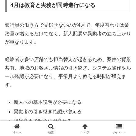
4月は教育と実務が同時進行になる
銀行員の働き方で見逃せないのが4月で、年度替わりは業
務量が増えるだけでなく、新人配属や異動者の立ち上がり
が重なります。
経験者が多い店舗でも担当替えが起きるため、案件の背景
共有、地域のお客さま情報の引き継ぎ、システム操作やル
ール確認が必要になり、平常月より教える時間が増えま
す。
新人への基本説明が必要になる
異動者の引き継ぎ確認が増える
担当変更で照会先が変わる
繁忙期と教育期が重なりやすい
ホーム
検索
トップ
サイドバー