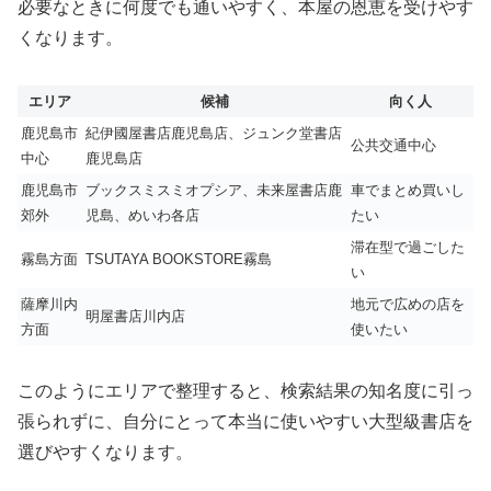
必要なときに何度でも通いやすく、本屋の恩恵を受けやす
くなります。
エリア
候補
向く人
鹿児島市
紀伊國屋書店鹿児島店、ジュンク堂書店
公共交通中心
中心
鹿児島店
鹿児島市
ブックスミスミオプシア、未来屋書店鹿
車でまとめ買いし
郊外
児島、めいわ各店
たい
滞在型で過ごした
霧島方面
TSUTAYA BOOKSTORE霧島
い
薩摩川内
地元で広めの店を
明屋書店川内店
方面
使いたい
このようにエリアで整理すると、検索結果の知名度に引っ
張られずに、自分にとって本当に使いやすい大型級書店を
選びやすくなります。