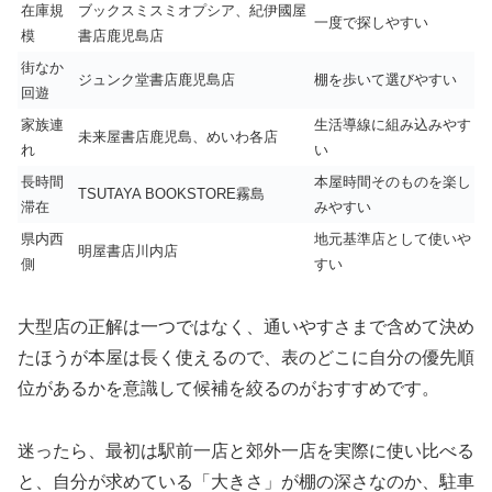
在庫規
ブックスミスミオプシア、紀伊國屋
一度で探しやすい
模
書店鹿児島店
街なか
ジュンク堂書店鹿児島店
棚を歩いて選びやすい
回遊
家族連
生活導線に組み込みやす
未来屋書店鹿児島、めいわ各店
れ
い
長時間
本屋時間そのものを楽し
TSUTAYA BOOKSTORE霧島
滞在
みやすい
県内西
地元基準店として使いや
明屋書店川内店
側
すい
大型店の正解は一つではなく、通いやすさまで含めて決め
たほうが本屋は長く使えるので、表のどこに自分の優先順
位があるかを意識して候補を絞るのがおすすめです。
迷ったら、最初は駅前一店と郊外一店を実際に使い比べる
と、自分が求めている「大きさ」が棚の深さなのか、駐車