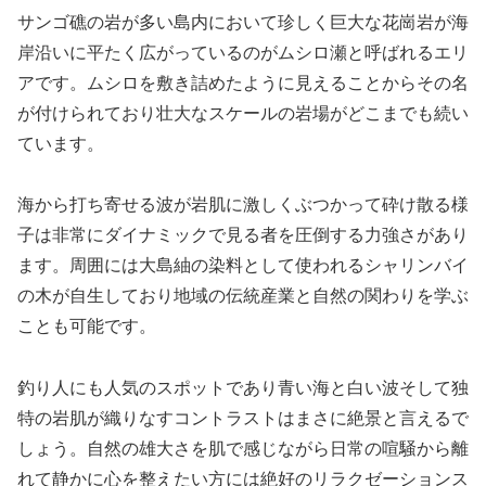
サンゴ礁の岩が多い島内において珍しく巨大な花崗岩が海
岸沿いに平たく広がっているのがムシロ瀬と呼ばれるエリ
アです。ムシロを敷き詰めたように見えることからその名
が付けられており壮大なスケールの岩場がどこまでも続い
ています。
海から打ち寄せる波が岩肌に激しくぶつかって砕け散る様
子は非常にダイナミックで見る者を圧倒する力強さがあり
ます。周囲には大島紬の染料として使われるシャリンバイ
の木が自生しており地域の伝統産業と自然の関わりを学ぶ
ことも可能です。
釣り人にも人気のスポットであり青い海と白い波そして独
特の岩肌が織りなすコントラストはまさに絶景と言えるで
しょう。自然の雄大さを肌で感じながら日常の喧騒から離
れて静かに心を整えたい方には絶好のリラクゼーションス