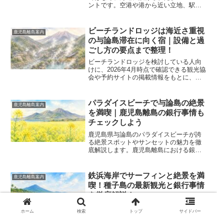
ントです。空港や港から近い立地、駅名
標と短いレールの見どころ、ビドウ遊歩
道やフバマと合わせた回り方、島内バス
とタクシーの選び分け、写真映えする時
ビーチランドロッジは海近さ重視
鹿児島離島案内
間帯、風や日差しへの備えまで整理し、
の与論島滞在に向く宿｜設備と過
短時間観光でも満足しやすい訪問のコツ
ごし方の要点まで整理！
をまとめています。
ビーチランドロッジを検討している人向
けに、2026年4月時点で確認できる観光協
会や予約サイトの掲載情報をもとに、立
地、設備、送迎、休業時期、料金感、周
辺観光、向いている人まで整理した与論
島滞在ガイドです。海に近い宿を選びた
パラダイスビーチで与論島の絶景
鹿児島離島案内
い人が、予約前に見ておきたい注意点も
を満喫｜鹿児島離島の銀行事情も
まとめています。
チェックしよう
鹿児島県与論島のパラダイスビーチが誇
る絶景スポットやサンセットの魅力を徹
底解説します。鹿児島離島における銀行
事情やATM、キャッシュレス決済のリア
ルタイム最新情報も網羅。お金の不安を
解消して南国の美しい海を満喫するため
鉄浜海岸でサーフィンと絶景を満
鹿児島離島案内
の完全ガイドです。
喫！種子島の最新観光と銀行事情
を徹底解説！
種子島で最もメジャーなサーフポイント
ホーム
検索
トップ
サイドバー
である鉄浜海岸の魅力を徹底解説しま