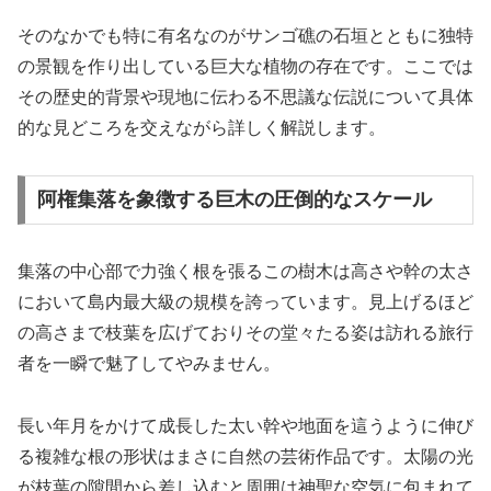
そのなかでも特に有名なのがサンゴ礁の石垣とともに独特
の景観を作り出している巨大な植物の存在です。ここでは
その歴史的背景や現地に伝わる不思議な伝説について具体
的な見どころを交えながら詳しく解説します。
阿権集落を象徴する巨木の圧倒的なスケール
集落の中心部で力強く根を張るこの樹木は高さや幹の太さ
において島内最大級の規模を誇っています。見上げるほど
の高さまで枝葉を広げておりその堂々たる姿は訪れる旅行
者を一瞬で魅了してやみません。
長い年月をかけて成長した太い幹や地面を這うように伸び
る複雑な根の形状はまさに自然の芸術作品です。太陽の光
が枝葉の隙間から差し込むと周囲は神聖な空気に包まれて