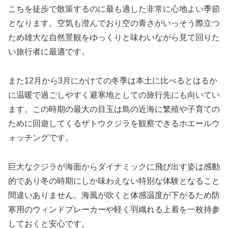
こちを徒歩で散策するのに最も適した非常に心地よい季節
となります。空気も澄んでおり空の青さがいっそう際立つ
ため雄大な自然景観をゆっくりと味わいながら見て回りた
い旅行者に最適です。
また12月から3月にかけての冬季は本土に比べるとはるか
に温暖で過ごしやすく避寒地としての旅行先にも向いてい
ます。この時期の最大の目玉は島の近海に繁殖や子育ての
ために回遊してくるザトウクジラを観察できるホエールウ
ォッチングです。
巨大なクジラが海面からダイナミックに飛び出す姿は感動
的であり冬の時期にしか味わえない特別な体験となること
間違いありません。海風が吹くと体感温度が下がるため防
寒用のウィンドブレーカーや軽く羽織れる上着を一枚持参
しておくと安心です。