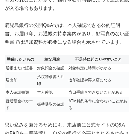
が入る場合もあります。
鹿児島銀行の公開Q&Aでは、本人確認できる公的証明
書、お届け印、お通帳の持参案内があり、顔写真のない証
明書では追加資料が必要になる場合も示されています。
準備したいもの
主な用途
不足時に起こりやすいこと
通帳または証書
対象預金の確認
対象特定に時間がかかる
払戻請求書の押
届出印
改印確認や再来店になる
印
本人確認書類
本人確認
当日手続きできないことがある
普通預金のカー
ATM解約条件に合わないことがあ
振替受取の確認
ド
る
思い込みを避けるためにも、来店前に公式サイトのQ&A
やFAQを一度確認し、自分の銀行で必要とされるものをメ