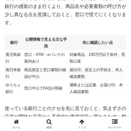
銀行の感覚のまま行くより、商品名や必要書類の呼び方が
少し異なる点を意識しておくと、窓口で慌てにくくなりま
す。
公開情報で見える主な手
銀行
先に確認したい点
段
鹿児島銀
窓口・ATM・eバンクの
対象商品、100万円以下条件、受
行
案内あり
取口座
南日本銀
商品規定と窓口書類の確
届出印、規定上の手続き、本人
行
認が中心
確認書類
ゆうちょ
通帳または証書、お届け印、本
窓口中心でFAQが明確
銀行
人確認書類
使っている銀行ごとのクセを先に見ておくと、気まずさの
正体が曖昧な不安から具体的な準備項目へ変わるため、解
約手続きに向かう気持ちを整えやすくなります。
ホーム
検索
トップ
サイドバー