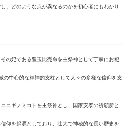
討し、どのような点が異なるのかを初心者にもわかり
とその妃である豊玉比売命を主祭神として丁寧にお祀
域の中心的な精神的支柱として人々の多様な信仰を支
るニニギノミコトを主祭神とし、国家安泰の祈願所と
然信仰を起源としており、壮大で神秘的な長い歴史を