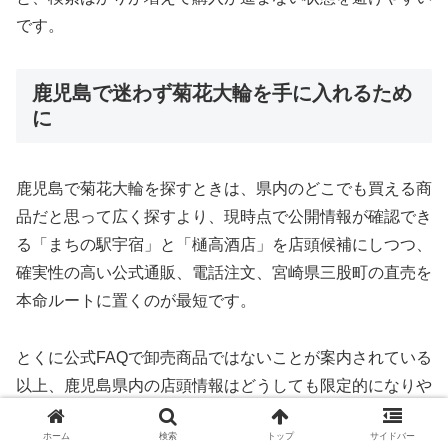
です。
鹿児島で迷わず菊花大輪を手に入れるため
に
鹿児島で菊花大輪を探すときは、県内のどこでも買える商
品だと思って広く探すより、現時点で公開情報が確認でき
る「まちの駅宇宿」と「樋高酒店」を店頭候補にしつつ、
確実性の高い公式通販、電話注文、宮崎県三股町の直売を
本命ルートに置くのが最短です。
とくに公式FAQで卸売商品ではないことが案内されている
以上、鹿児島県内の店頭情報はどうしても限定的になりや
すく、実店舗を探す場合でも在庫確認を前提にした動きへ
ホーム
検索
トップ
サイドバー
切り替えたほうが、無駄足もストレスも減らせます。