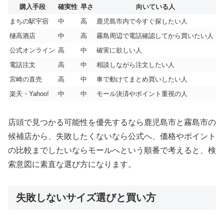
購入手段
確実性
早さ
向いている人
まちの駅宇宿
中
高
鹿児島市内で今すぐ探したい人
樋高酒店
中
高
霧島周辺で電話確認してから買いたい人
公式オンライン
高
中
確実に欲しい人
電話注文
高
中
相談しながら注文したい人
宮崎の直売
高
中
車で動けてまとめ買いしたい人
楽天・Yahoo!
中
中
モール決済やポイント重視の人
店頭で見つかる可能性を優先するなら鹿児島市と霧島市の
候補店から、失敗したくないなら公式へ、価格やポイント
の比較までしたいならモールへという順番で考えると、検
索意図に素直な選び方になります。
失敗しないサイズ選びと買い方