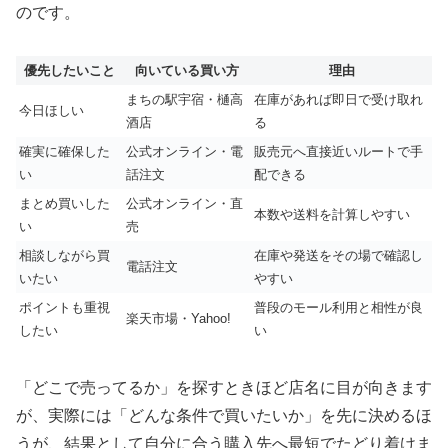
のです。
優先したいこと
向いている買い方
理由
まちの駅宇宿・樋高
在庫があれば即日で受け取れ
今日ほしい
酒店
る
確実に確保した
公式オンライン・電
販売元へ直接近いルートで手
い
話注文
配できる
まとめ買いした
公式オンライン・直
本数や送料を計算しやすい
い
売
相談しながら買
在庫や発送をその場で確認し
電話注文
いたい
やすい
ポイントも重視
普段のモール利用と相性が良
楽天市場・Yahoo!
したい
い
「どこで売ってるか」を探すときほど店名に目が向きます
が、実際には「どんな条件で買いたいか」を先に決めるほ
うが、結果として自分に合う購入先へ最短でたどり着けま