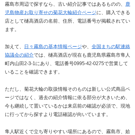
霧島市周辺で探すなら、古い紹介記事ではあるものの、
鹿
児島物産お取り寄せの菊花大輪紹介ページ
に、購入できる
店として樋高酒店の名前、住所、電話番号が掲載されてい
ます。
加えて、
日々霧島の基本情報ページ
や、
全国まちの駅連絡
協議会の紹介
では、樋高酒店が現在も鹿児島県霧島市隼人
町内山田2-3-1にあり、電話番号0995-42-0275で営業して
いることを確認できます。
ただし、菊花大輪の取扱情報そのものは新しい公式商品ペ
ージではなく、過去の紹介情報に依る部分が大きいため、
今も継続して置いているかは来店前の確認が必須で、現地
に行ってから探すより電話確認が向いています。
隼人駅近くで立ち寄りやすい場所にあるので、霧島市、姶