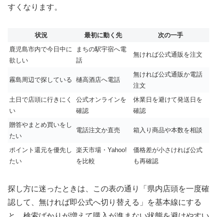
すくなります。
状況
最初に動く先
次の一手
鹿児島市内で今日中に
まちの駅宇宿へ電
無ければ公式通販を注文
欲しい
話
無ければ公式通販か電話
霧島周辺で探している
樋高酒店へ電話
注文
土日で店頭に行きにく
公式オンラインを
休業日を避けて発送日を
い
確認
確認
贈答やまとめ買いをし
電話注文か直売
箱入り商品や本数を相談
たい
ポイント還元を優先し
楽天市場・Yahoo!
価格差が小さければ公式
たい
を比較
も再確認
探し方に迷ったときは、この表の通り「県内店頭を一度確
認して、無ければ即公式へ切り替える」を基本線にする
と、検索ばかりが増えて購入が進まない状態を避けやすい