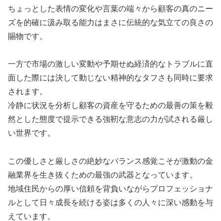
ちょっとした表情の変化や言葉の端々から顧客の真のニー
ズを的確に汲み取る能力はまさに伝統的な気立ての良さの
賜物です。
一方で市場の激しい変動や予期せぬ経済的なトラブルに直
面した際には決して動じない精神的なタフさも同時に要求
されます。
冷静に状況を分析し顧客の資産を守るための最善の策を毅
然とした態度で提示できる強靭な意志の力が試される厳し
い世界です。
この優しさと厳しさの絶妙なバランス感覚こそが激動の金
融業界を生き抜くための最強の武器となっています。
地域住民からの厚い信頼を背負いながらプロフェッショナ
ルとして日々成長を続ける姿は多くの人々に深い感動を与
えています。