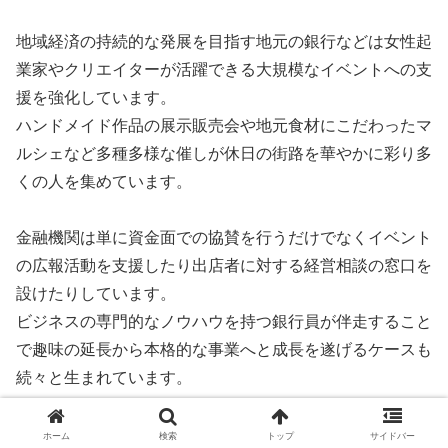
地域経済の持続的な発展を目指す地元の銀行などは女性起
業家やクリエイターが活躍できる大規模なイベントへの支
援を強化しています。
ハンドメイド作品の展示販売会や地元食材にこだわったマ
ルシェなど多種多様な催しが休日の街路を華やかに彩り多
くの人を集めています。
金融機関は単に資金面での協賛を行うだけでなくイベント
の広報活動を支援したり出店者に対する経営相談の窓口を
設けたりしています。
ビジネスの専門的なノウハウを持つ銀行員が伴走すること
で趣味の延長から本格的な事業へと成長を遂げるケースも
続々と生まれています。
これらのイベントは地域住民にとっての新しい憩いの場と
ホーム
検索
トップ
サイドバー