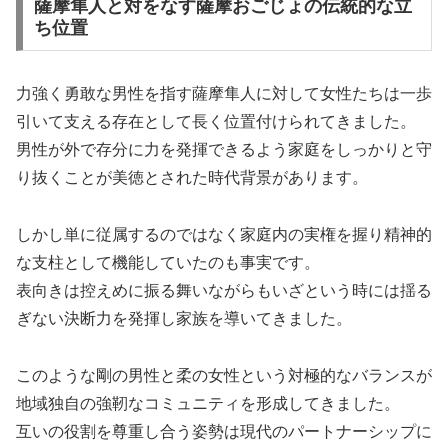
薩摩隼人と対をなす薩摩おごじょの伝統的な立
ち位置
力強く勇敢な男性を指す薩摩隼人に対して女性たちは一歩
引いて支える存在として長く位置付けられてきました。
男性が外で存分に力を発揮できるよう家庭をしっかりと守
り抜くことが美徳とされた時代背景があります。
しかし単に従属するのではなく家庭内の実権を握り精神的
な支柱として機能していたのも事実です。
表向きは控えめに振る舞いながらもいざという時には揺る
ぎない決断力を発揮し家族を導いてきました。
このような剛の男性と柔の女性という対極的なバランスが
地域独自の強靭なコミュニティを形成してきました。
互いの役割を尊重し合う姿勢は現代のパートナーシップに