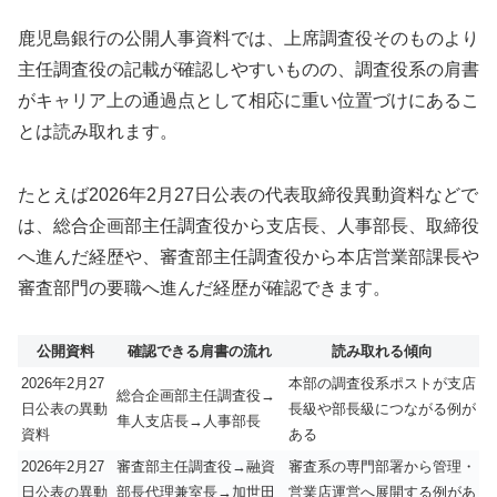
鹿児島銀行の公開人事資料では、上席調査役そのものより
主任調査役の記載が確認しやすいものの、調査役系の肩書
がキャリア上の通過点として相応に重い位置づけにあるこ
とは読み取れます。
たとえば2026年2月27日公表の代表取締役異動資料などで
は、総合企画部主任調査役から支店長、人事部長、取締役
へ進んだ経歴や、審査部主任調査役から本店営業部課長や
審査部門の要職へ進んだ経歴が確認できます。
公開資料
確認できる肩書の流れ
読み取れる傾向
2026年2月27
本部の調査役系ポストが支店
総合企画部主任調査役→
日公表の異動
長級や部長級につながる例が
隼人支店長→人事部長
資料
ある
2026年2月27
審査部主任調査役→融資
審査系の専門部署から管理・
日公表の異動
部長代理兼室長→加世田
営業店運営へ展開する例があ