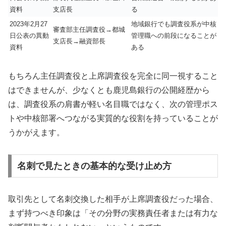
資料
支店長
る
2023年2月27
地域銀行でも調査役系が中核
審査部主任調査役→都城
日公表の異動
管理職への前段になることが
支店長→融資部長
資料
ある
もちろん主任調査役と上席調査役を完全に同一視すること
はできませんが、少なくとも鹿児島銀行の公開経歴から
は、調査役系の肩書が軽い名目職ではなく、次の管理ポス
トや中核部署へつながる実質的な役割を持っていることが
うかがえます。
名刺で見たときの基本的な受け止め方
取引先として名刺交換した相手が上席調査役だった場合、
まず持つべき印象は「その分野の実務責任者または有力な