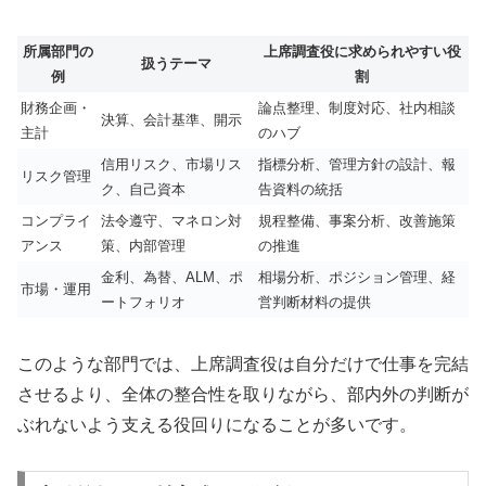
所属部門の
上席調査役に求められやすい役
扱うテーマ
例
割
財務企画・
論点整理、制度対応、社内相談
決算、会計基準、開示
主計
のハブ
信用リスク、市場リス
指標分析、管理方針の設計、報
リスク管理
ク、自己資本
告資料の統括
コンプライ
法令遵守、マネロン対
規程整備、事案分析、改善施策
アンス
策、内部管理
の推進
金利、為替、ALM、ポ
相場分析、ポジション管理、経
市場・運用
ートフォリオ
営判断材料の提供
このような部門では、上席調査役は自分だけで仕事を完結
させるより、全体の整合性を取りながら、部内外の判断が
ぶれないよう支える役回りになることが多いです。