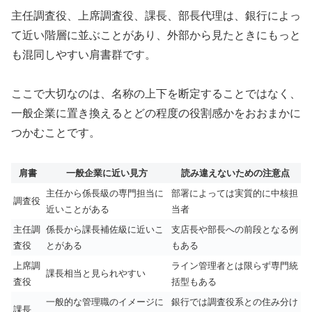
主任調査役、上席調査役、課長、部長代理は、銀行によっ
て近い階層に並ぶことがあり、外部から見たときにもっと
も混同しやすい肩書群です。
ここで大切なのは、名称の上下を断定することではなく、
一般企業に置き換えるとどの程度の役割感かをおおまかに
つかむことです。
肩書
一般企業に近い見方
読み違えないための注意点
主任から係長級の専門担当に
部署によっては実質的に中核担
調査役
近いことがある
当者
主任調
係長から課長補佐級に近いこ
支店長や部長への前段となる例
査役
とがある
もある
上席調
ライン管理者とは限らず専門統
課長相当と見られやすい
査役
括型もある
一般的な管理職のイメージに
銀行では調査役系との住み分け
課長