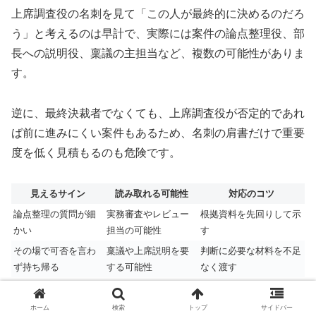
上席調査役の名刺を見て「この人が最終的に決めるのだろ
う」と考えるのは早計で、実際には案件の論点整理役、部
長への説明役、稟議の主担当など、複数の可能性がありま
す。
逆に、最終決裁者でなくても、上席調査役が否定的であれ
ば前に進みにくい案件もあるため、名刺の肩書だけで重要
度を低く見積もるのも危険です。
見えるサイン
読み取れる可能性
対応のコツ
論点整理の質問が細
実務審査やレビュー
根拠資料を先回りして示
かい
担当の可能性
す
その場で可否を言わ
稟議や上席説明を要
判断に必要な材料を不足
ず持ち帰る
する可能性
なく渡す
部長や支店長と同席
専門論点の説明役の
意思決定者と実務責任者
する
可能性
を分けて話す
ホーム
検索
トップ
サイドバー