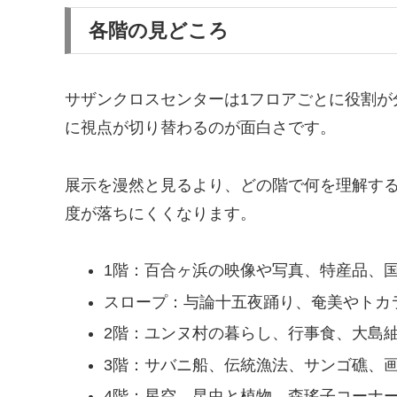
各階の見どころ
サザンクロスセンターは1フロアごとに役割が
に視点が切り替わるのが面白さです。
展示を漫然と見るより、どの階で何を理解す
度が落ちにくくなります。
1階：百合ヶ浜の映像や写真、特産品、
スロープ：与論十五夜踊り、奄美やトカ
2階：ユンヌ村の暮らし、行事食、大島
3階：サバニ船、伝統漁法、サンゴ礁、
4階：星空、昆虫と植物、森瑤子コーナ