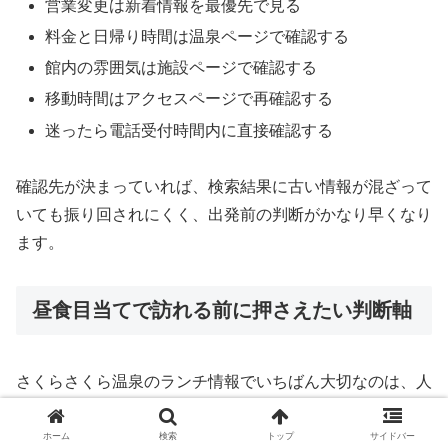
営業変更は新着情報を最優先で見る
料金と日帰り時間は温泉ページで確認する
館内の雰囲気は施設ページで確認する
移動時間はアクセスページで再確認する
迷ったら電話受付時間内に直接確認する
確認先が決まっていれば、検索結果に古い情報が混ざって
いても振り回されにくく、出発前の判断がかなり早くなり
ます。
昼食目当てで訪れる前に押さえたい判断軸
さくらさくら温泉のランチ情報でいちばん大切なのは、人
気メニューの有無よりも、時期によって営業状況が変わる
前提を理解しておくことです。
ホーム
検索
トップ
サイドバー