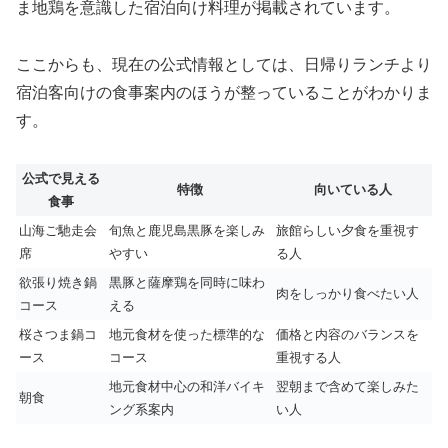
ま地鶏を意識した宿泊向け料理が掲載されています。
ここからも、現在の公式情報としては、日帰りランチより
宿泊客向けの食事案内のほうが整っていることがわかりま
す。
公式で見える
特徴
向いている人
食事
山海ご馳走会
旬魚と鹿児島黒豚を楽しみ
旅館らしい夕食を重視す
席
やすい
る人
欲張り焼き鍋
黒豚と薩摩鶏を同時に味わ
肉をしっかり食べたい人
コース
える
桜さつま鍋コ
地元食材を使った標準的な
価格と内容のバランスを
ース
コース
重視する人
地元食材中心の和洋バイキ
翌朝まで含めて楽しみた
朝食
ング系案内
い人