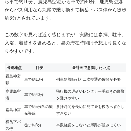
ら車で約10分、鹿児島空港から車で約40分、鹿児島空港
からバス利用なら丸尾で乗り換えて横岳下バス停から徒歩
約3分とされています。
この数字を見れば近く感じますが、実際には参拝、駐車、
入浴、着替えを含めると、昼の滞在時間は予想より長くな
りやすいです。
出発地点
目安
昼計画で意識したい点
霧島神宮
車で約10分
列車到着時刻と二次交通の確保が必要
駅
鹿児島空
飛行機の遅延やレンタカー手続きの影響
車で約40分
港
を受けやすい
車で約5分圏の観
参拝時間を長めに見て昼を後ろへずらし
霧島神宮
光導線
すぎない
横岳下バ
徒歩約3分
本数確認をしないと帰路が組みにくい
ス停